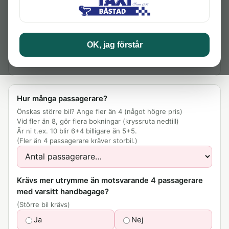
Tid
OK, jag förstår
Tidigast 20 minuter framåt.
Hur många passagerare?
Önskas större bil? Ange fler än 4 (något högre pris)
Vid fler än 8, gör flera bokningar (kryssruta nedtill)
Är ni t.ex. 10 blir 6+4 billigare än 5+5.
(Fler än 4 passagerare kräver storbil.)
Krävs mer utrymme än motsvarande 4 passagerare
med varsitt handbagage?
(Större bil krävs)
Ja
Nej